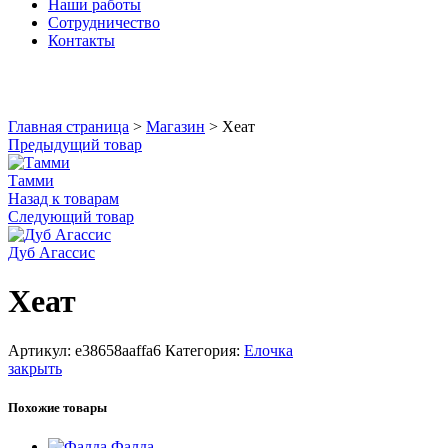
Наши работы
Сотрудничество
Контакты
Увеличить
Главная страница
>
Магазин
>
Хеат
Предыдущий товар
Тамми
Назад к товарам
Следующий товар
Дуб Агассис
Хеат
Артикул:
e38658aaffa6
Категория:
Елочка
закрыть
Похожие товары
Фалда