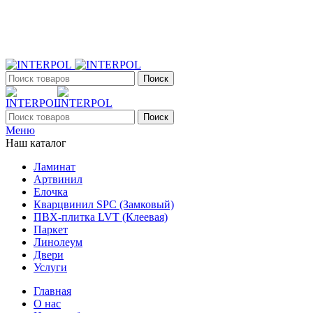
+7 (903) 395-18-33
г. Оренбург, Поляничко, 2а, режим работы 9:00 - 19:00, ежеднев
Поиск
Поиск
Меню
Наш каталог
Ламинат
Артвинил
Елочка
Кварцвинил SPC (Замковый)
ПВХ-плитка LVT (Клеевая)
Паркет
Линолеум
Двери
Услуги
Главная
О нас