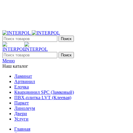
+7 (903) 395-18-33
г. Оренбург, Поляничко, 2а, режим работы 9:00 - 19:00,
ежедневно
Поиск
Поиск
Меню
Наш каталог
Ламинат
Артвинил
Елочка
Кварцвинил SPC (Замковый)
ПВХ-плитка LVT (Клеевая)
Паркет
Линолеум
Двери
Услуги
Главная