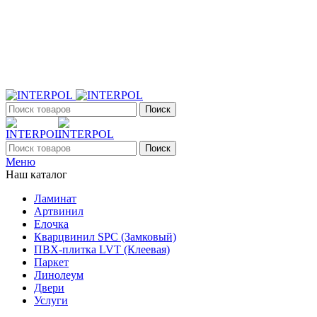
+7 (903) 395-18-33
г. Оренбург, Поляничко, 2а, режим работы 9:00 - 19:00,
ежедневно
Поиск
Поиск
Меню
Наш каталог
Ламинат
Артвинил
Елочка
Кварцвинил SPC (Замковый)
ПВХ-плитка LVT (Клеевая)
Паркет
Линолеум
Двери
Услуги