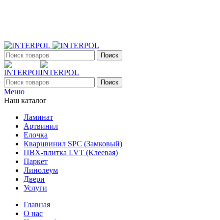
+7 (903) 395-18-33
г. Оренбург, Поляничко, 2а, режим работы 9:00 - 19:00, ежеднев
Поиск
Поиск
Меню
Наш каталог
Ламинат
Артвинил
Елочка
Кварцвинил SPC (Замковый)
ПВХ-плитка LVT (Клеевая)
Паркет
Линолеум
Двери
Услуги
Главная
О нас