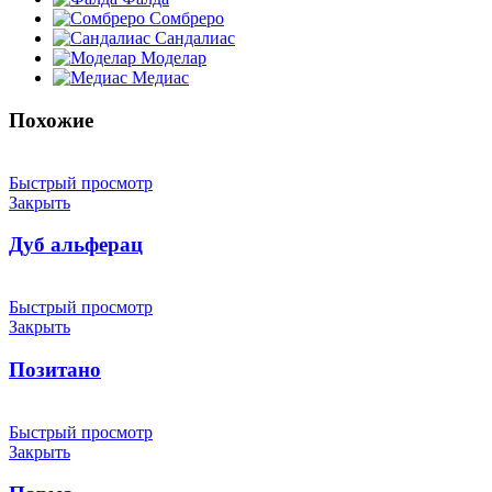
Сомбреро
Сандалиас
Моделар
Медиас
Похожие
Быстрый просмотр
Закрыть
Дуб альферац
Быстрый просмотр
Закрыть
Позитано
Быстрый просмотр
Закрыть