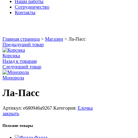
Наши работы
Сотрудничество
Контакты
Увеличить
Главная страница
>
Магазин
>
Ла-Пасс
Предыдущий товар
Корсика
Назад к товарам
Следующий товар
Монорола
Ла-Пасс
Артикул:
e680946a9267
Категория:
Елочка
закрыть
Похожие товары
Фалда