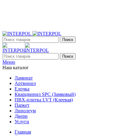
+7 (903) 395-18-33
г. Оренбург, Поляничко, 2а, режим работы 9:00 - 19:00,
ежедневно
Поиск
Поиск
Меню
Наш каталог
Ламинат
Артвинил
Елочка
Кварцвинил SPC (Замковый)
ПВХ-плитка LVT (Клеевая)
Паркет
Линолеум
Двери
Услуги
Главная