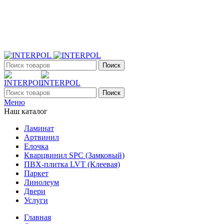
+7 (903) 395-18-33
г. Оренбург, Поляничко, 2а, режим работы 9:00 - 19:00,
ежедневно
Поиск
Поиск
Меню
Наш каталог
Ламинат
Артвинил
Елочка
Кварцвинил SPC (Замковый)
ПВХ-плитка LVT (Клеевая)
Паркет
Линолеум
Двери
Услуги
Главная