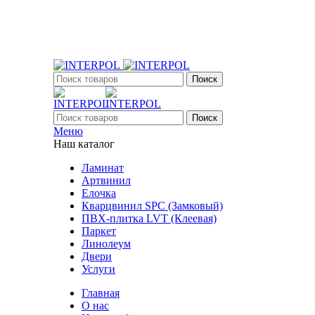
+7 (903) 395-18-33
г. Оренбург, Поляничко, 2а, режим работы 9:00 - 19:0
Поиск
Поиск
Меню
Наш каталог
Ламинат
Артвинил
Елочка
Кварцвинил SPC (Замковый)
ПВХ-плитка LVT (Клеевая)
Паркет
Линолеум
Двери
Услуги
Главная
О нас