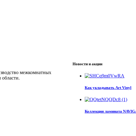
Новости и акции
изводство межкомнатных
 области.
Как укладывать Art Vinyl
Коллекция ламината NAVI