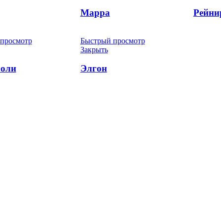
Марра
Рейни
просмотр
Быстрый просмотр
Закрыть
оли
Элгон