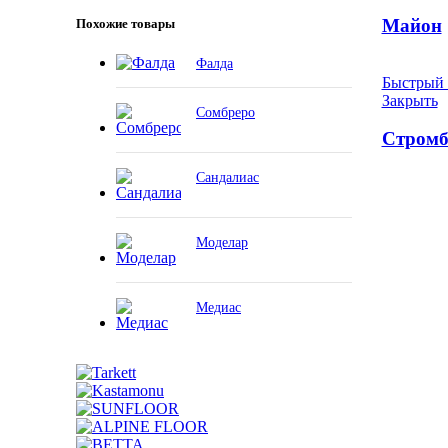
Майон
Похожие товары
Фалда
Быстрый 
Закрыть
Сомбреро
Стромб
Сандалиас
Моделар
Медиас