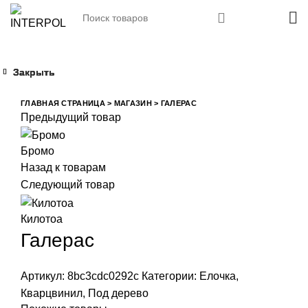
Закрыть
Закрыть
Закрыть
Закрыть
Увеличить
ГЛАВНАЯ СТРАНИЦА
>
МАГАЗИН
>
ГАЛЕРАС
Предыдущий товар
Бромо
Назад к товарам
Следующий товар
Килотоа
Галерас
Артикул:
8bc3cdc0292c
Категории:
Елочка
,
Кварцвинил
,
Под дерево