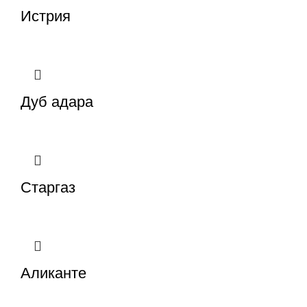
Истрия
Дуб адара
Старгаз
Аликанте