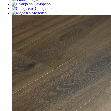
Сомбреро
Сандалиас
Моделар