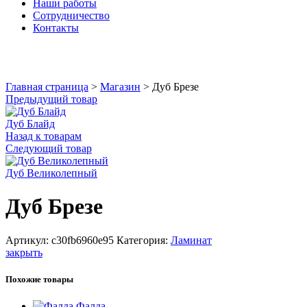
Наши работы
Сотрудничество
Контакты
Увеличить
Главная страница
>
Магазин
>
Дуб Брезе
Предыдущий товар
Дуб Блайд
Назад к товарам
Следующий товар
Дуб Великолепный
Дуб Брезе
Артикул:
c30fb6960e95
Категория:
Ламинат
закрыть
Похожие товары
Фалда