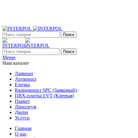
+7 (903) 395-18-33
г. Оренбург, Поляничко, 2а, режим работы 9:00 - 19:00, ежеднев
Поиск
Поиск
Меню
Наш каталог
Ламинат
Артвинил
Елочка
Кварцвинил SPC (Замковый)
ПВХ-плитка LVT (Клеевая)
Паркет
Линолеум
Двери
Услуги
Главная
О нас