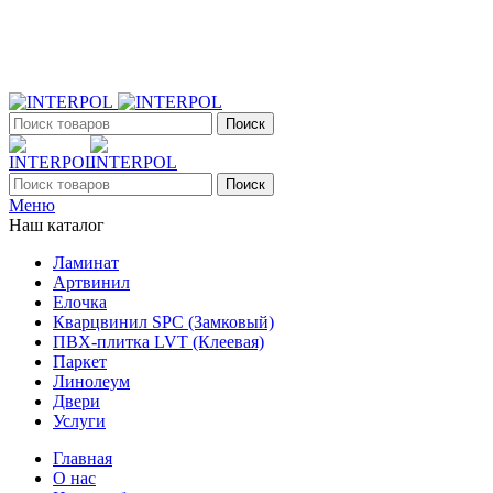
+7 (903) 395-18-33
г. Оренбург, Поляничко, 2а, режим работы 9:00 - 19:00, ежеднев
Поиск
Поиск
Меню
Наш каталог
Ламинат
Артвинил
Елочка
Кварцвинил SPC (Замковый)
ПВХ-плитка LVT (Клеевая)
Паркет
Линолеум
Двери
Услуги
Главная
О нас