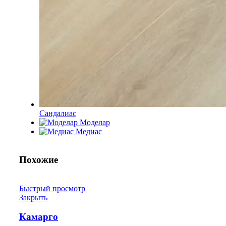
Сандалиас
Моделар
Медиас
Похожие
Быстрый просмотр
Закрыть
Камарго