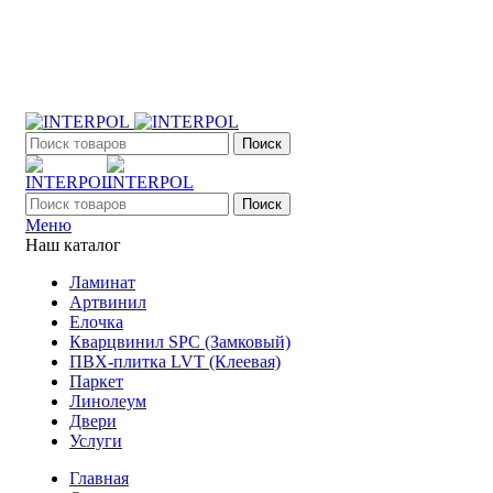
+7 (903) 395-18-33
г. Оренбург, Поляничко, 2а, режим работы 9:00 - 19:00,
ежедневно
Поиск
Поиск
Меню
Наш каталог
Ламинат
Артвинил
Елочка
Кварцвинил SPC (Замковый)
ПВХ-плитка LVT (Клеевая)
Паркет
Линолеум
Двери
Услуги
Главная