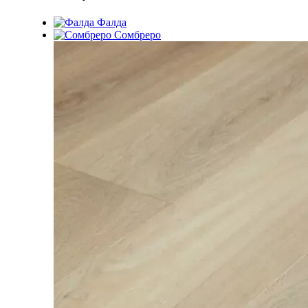
Фалда
Сомбреро