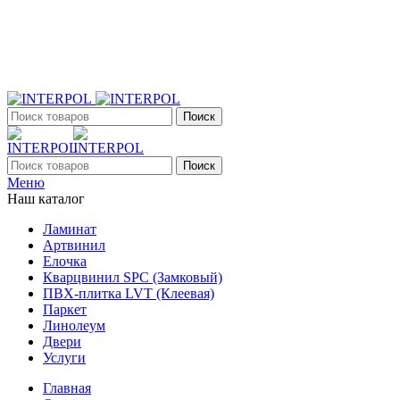
+7 (903) 395-18-33
г. Оренбург, Поляничко, 2а, режим работы 9:00 - 19:00,
ежедневно
Поиск
Поиск
Меню
Наш каталог
Ламинат
Артвинил
Елочка
Кварцвинил SPC (Замковый)
ПВХ-плитка LVT (Клеевая)
Паркет
Линолеум
Двери
Услуги
Главная