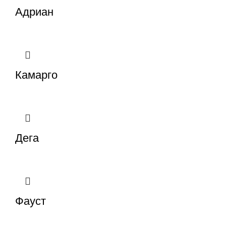
Адриан
Камарго
Дега
Фауст