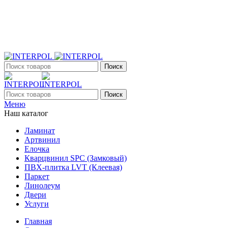
+7 (903) 395-18-33
г. Оренбург, Поляничко, 2а, режим работы 9:00 - 19:00,
ежедневно
Поиск
Поиск
Меню
Наш каталог
Ламинат
Артвинил
Елочка
Кварцвинил SPC (Замковый)
ПВХ-плитка LVT (Клеевая)
Паркет
Линолеум
Двери
Услуги
Главная