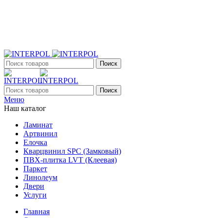
+7 (903) 395-18-33
г. Оренбург, Поляничко, 2а, режим работы 9:00 - 19:00,
ежедневно
Поиск
Поиск
Меню
Наш каталог
Ламинат
Артвинил
Елочка
Кварцвинил SPC (Замковый)
ПВХ-плитка LVT (Клеевая)
Паркет
Линолеум
Двери
Услуги
Главная