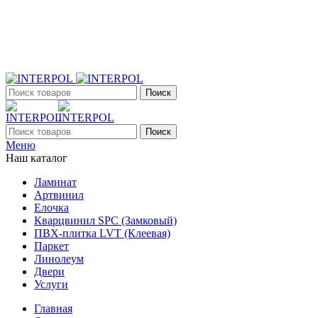
+7 (903) 395-18-33
г. Оренбург, Поляничко, 2а, режим работы 9:00 - 19:00,
ежедневно
Поиск
Поиск
Меню
Наш каталог
Ламинат
Артвинил
Елочка
Кварцвинил SPC (Замковый)
ПВХ-плитка LVT (Клеевая)
Паркет
Линолеум
Двери
Услуги
Главная