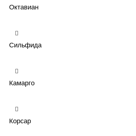
Октавиан
Сильфида
Камарго
Корсар