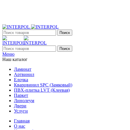
+7 (903) 395-18-33
г. Оренбург, Поляничко, 2а, режим работы 9:00 - 19:00, ежеднев
Поиск
Поиск
Меню
Наш каталог
Ламинат
Артвинил
Елочка
Кварцвинил SPC (Замковый)
ПВХ-плитка LVT (Клеевая)
Паркет
Линолеум
Двери
Услуги
Главная
О нас