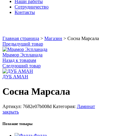
Наши работы
Сотрудничество
Контакты
Увеличить
Главная страница
>
Магазин
>
Сосна Марсала
Предыдущий товар
Мрамор Эспланада
Назад к товарам
Следующий товар
ДУБ АМАН
Сосна Марсала
Артикул:
7682e07b008d
Категория:
Ламинат
закрыть
Похожие товары
Фалда