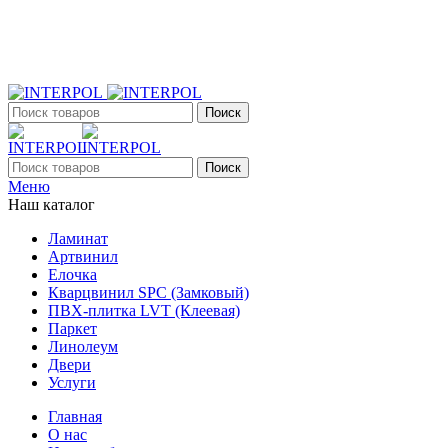
+7 (903) 395-18-33
г. Оренбург, Поляничко, 2а, режим работы 9:00 - 19:00, ежеднев
Поиск
Поиск
Меню
Наш каталог
Ламинат
Артвинил
Елочка
Кварцвинил SPC (Замковый)
ПВХ-плитка LVT (Клеевая)
Паркет
Линолеум
Двери
Услуги
Главная
О нас