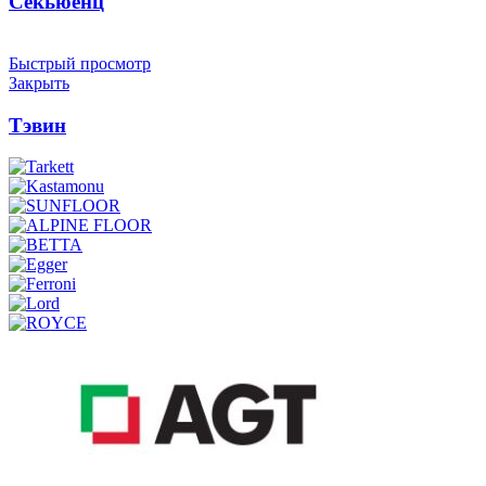
Секьюенц
Быстрый просмотр
Закрыть
Тэвин