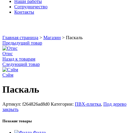
Наши работы
Сотрудничество
Контакты
Увеличить
Главная страница
>
Магазин
>
Паскаль
Предыдущий товар
Отис
Назад к товарам
Следующий товар
Сэйм
Паскаль
Артикул:
f264826ad8d0
Категории:
ПВХ-плитка
,
Под дерево
закрыть
Похожие товары
Фалда