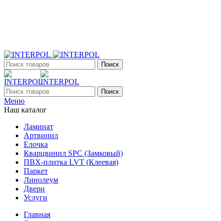
+7 (903) 395-18-33
г. Оренбург, Поляничко, 2а, режим работы 9:00 - 19:00,
ежедневно
Поиск
Поиск
Меню
Наш каталог
Ламинат
Артвинил
Елочка
Кварцвинил SPC (Замковый)
ПВХ-плитка LVT (Клеевая)
Паркет
Линолеум
Двери
Услуги
Главная