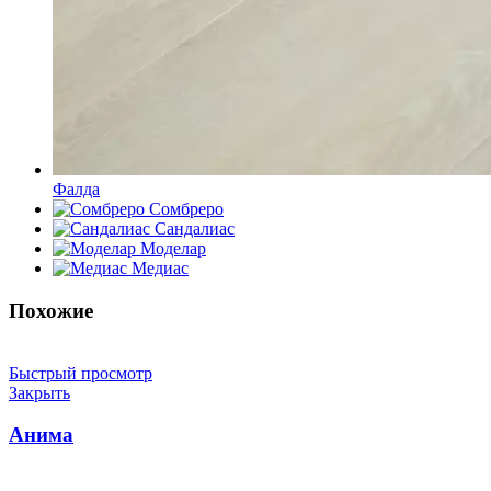
Фалда
Сомбреро
Сандалиас
Моделар
Медиас
Похожие
Быстрый просмотр
Закрыть
Анима