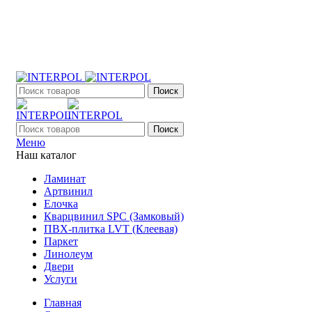
+7 (903) 395-18-33
г. Оренбург, Поляничко, 2а, режим работы 9:00 - 19:00,
ежедневно
Поиск
Поиск
Меню
Наш каталог
Ламинат
Артвинил
Елочка
Кварцвинил SPC (Замковый)
ПВХ-плитка LVT (Клеевая)
Паркет
Линолеум
Двери
Услуги
Главная