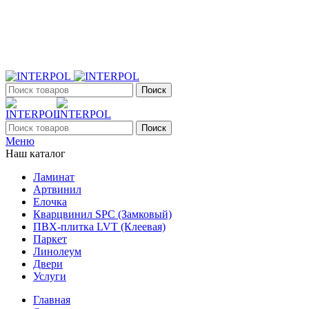
+7 (903) 395-18-33
г. Оренбург, Поляничко, 2а, режим работы 9:00 - 19:00,
ежедневно
Поиск
Поиск
Меню
Наш каталог
Ламинат
Артвинил
Елочка
Кварцвинил SPC (Замковый)
ПВХ-плитка LVT (Клеевая)
Паркет
Линолеум
Двери
Услуги
Главная