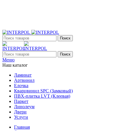
+7 (903) 395-18-33
г. Оренбург, Поляничко, 2а, режим работы 9:00 - 19:00,
ежедневно
Поиск
Поиск
Меню
Наш каталог
Ламинат
Артвинил
Елочка
Кварцвинил SPC (Замковый)
ПВХ-плитка LVT (Клеевая)
Паркет
Линолеум
Двери
Услуги
Главная