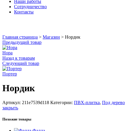
Наши работы
Сотрудничество
Контакты
Увеличить
Главная страница
>
Магазин
>
Нордик
Предыдущий товар
Нора
Назад к товарам
Следующий товар
Портер
Нордик
Артикул:
211e7539d118
Категории:
ПВХ-плитка
,
Под дерево
закрыть
Похожие товары
Фалда