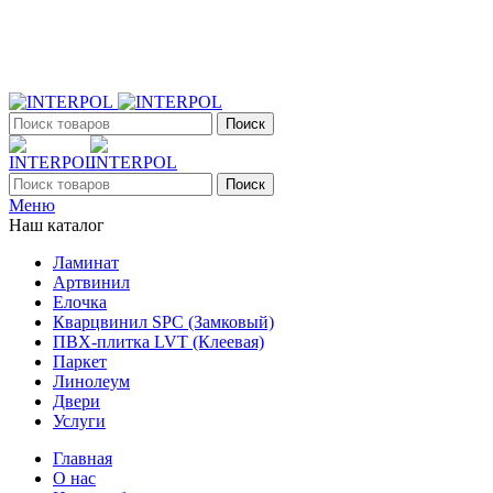
+7 (903) 395-18-33
г. Оренбург, Поляничко, 2а, режим работы 9:00 - 19:00, ежеднев
Поиск
Поиск
Меню
Наш каталог
Ламинат
Артвинил
Елочка
Кварцвинил SPC (Замковый)
ПВХ-плитка LVT (Клеевая)
Паркет
Линолеум
Двери
Услуги
Главная
О нас