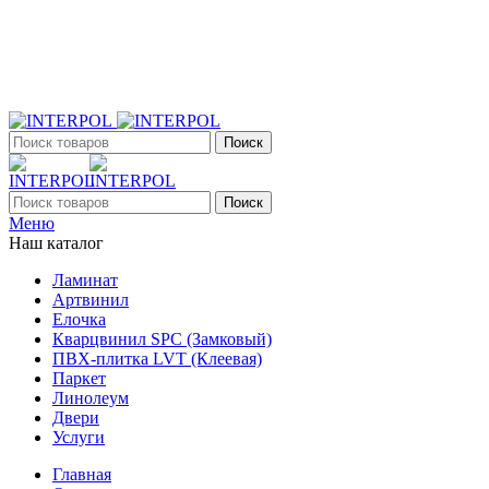
+7 (903) 395-18-33
г. Оренбург, Поляничко, 2а, режим работы 9:00 - 19:00,
ежедневно
Поиск
Поиск
Меню
Наш каталог
Ламинат
Артвинил
Елочка
Кварцвинил SPC (Замковый)
ПВХ-плитка LVT (Клеевая)
Паркет
Линолеум
Двери
Услуги
Главная