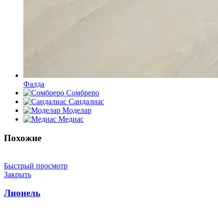
Фалда
Сомбреро
Сандалиас
Моделар
Медиас
Похожие
Быстрый просмотр
Закрыть
Лионель