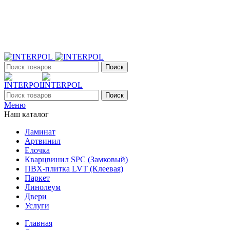
+7 (903) 395-18-33
г. Оренбург, Поляничко, 2а, режим работы 9:00 - 19:00,
ежедневно
Поиск
Поиск
Меню
Наш каталог
Ламинат
Артвинил
Елочка
Кварцвинил SPC (Замковый)
ПВХ-плитка LVT (Клеевая)
Паркет
Линолеум
Двери
Услуги
Главная