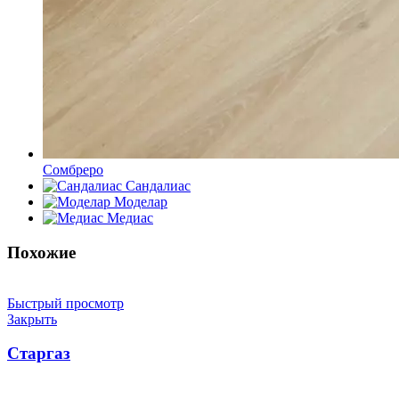
Сомбреро
Сандалиас
Моделар
Медиас
Похожие
Быстрый просмотр
Закрыть
Старгаз