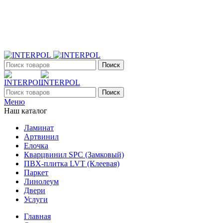
+7 (903) 395-18-33
г. Оренбург, Поляничко, 2а, режим работы 9:00 - 19:00,
ежедневно
Поиск
Поиск
Меню
Наш каталог
Ламинат
Артвинил
Елочка
Кварцвинил SPC (Замковый)
ПВХ-плитка LVT (Клеевая)
Паркет
Линолеум
Двери
Услуги
Главная