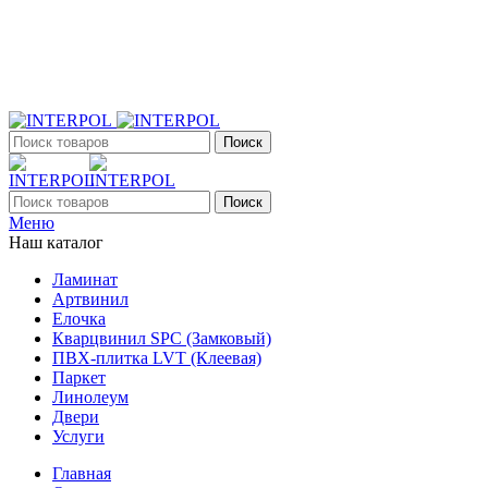
+7 (903) 395-18-33
г. Оренбург, Поляничко, 2а, режим работы 9:00 - 19:00,
ежедневно
Поиск
Поиск
Меню
Наш каталог
Ламинат
Артвинил
Елочка
Кварцвинил SPC (Замковый)
ПВХ-плитка LVT (Клеевая)
Паркет
Линолеум
Двери
Услуги
Главная