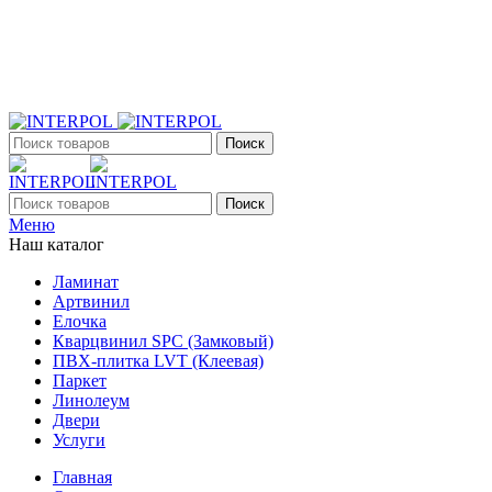
+7 (903) 395-18-33
г. Оренбург, Поляничко, 2а, режим работы 9:00 - 19:00,
ежедневно
Поиск
Поиск
Меню
Наш каталог
Ламинат
Артвинил
Елочка
Кварцвинил SPC (Замковый)
ПВХ-плитка LVT (Клеевая)
Паркет
Линолеум
Двери
Услуги
Главная