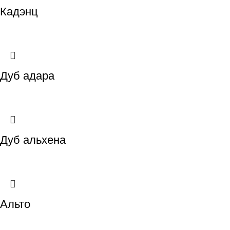
Кадэнц
Дуб адара
Дуб альхена
Альто