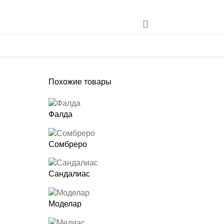
евно
нас
Наши работы
Сотрудничество
Контакты
Похожие товары
Фалда
Сомбреро
Сандалиас
Моделар