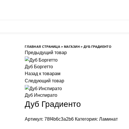
 Оренбург, Поляничко, 2а, режим работы 9:00 - 19:00, ежедн
Главная
О 
ГЛАВНАЯ СТРАНИЦА
>
МАГАЗИН
>
ДУБ ГРАДИЕНТО
Предыдущий товар
Дуб Боргетто
Назад к товарам
Следующий товар
Дуб Инспирато
Дуб Градиенто
Артикул:
78f4b6c3a2b6
Категория:
Ламинат