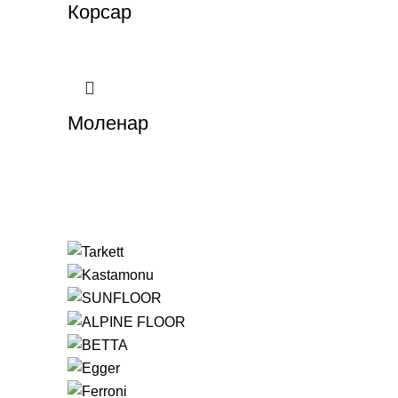
Корсар
Моленар