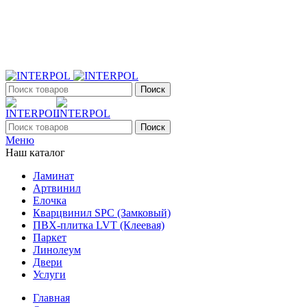
+7 (903) 395-18-33
г. Оренбург, Поляничко, 2а, режим работы 9:00 - 19:00,
ежедневно
Поиск
Поиск
Меню
Наш каталог
Ламинат
Артвинил
Елочка
Кварцвинил SPC (Замковый)
ПВХ-плитка LVT (Клеевая)
Паркет
Линолеум
Двери
Услуги
Главная