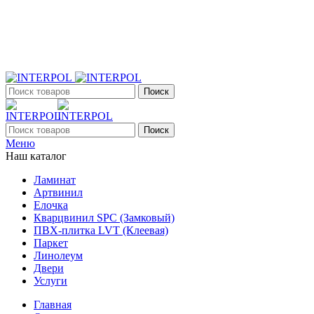
+7 (903) 395-18-33
г. Оренбург, Поляничко, 2а, режим работы 9:00 - 19:00,
ежедневно
Поиск
Поиск
Меню
Наш каталог
Ламинат
Артвинил
Елочка
Кварцвинил SPC (Замковый)
ПВХ-плитка LVT (Клеевая)
Паркет
Линолеум
Двери
Услуги
Главная