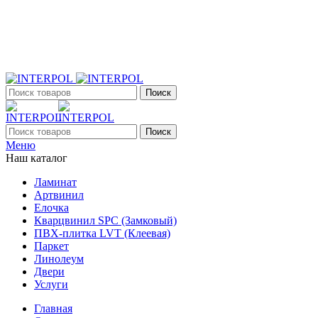
+7 (903) 395-18-33
г. Оренбург, Поляничко, 2а, режим работы 9:00 - 19:00,
ежедневно
Поиск
Поиск
Меню
Наш каталог
Ламинат
Артвинил
Елочка
Кварцвинил SPC (Замковый)
ПВХ-плитка LVT (Клеевая)
Паркет
Линолеум
Двери
Услуги
Главная