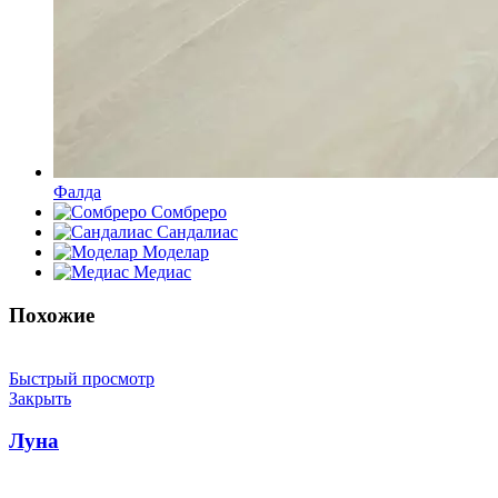
Фалда
Сомбреро
Сандалиас
Моделар
Медиас
Похожие
Быстрый просмотр
Закрыть
Луна