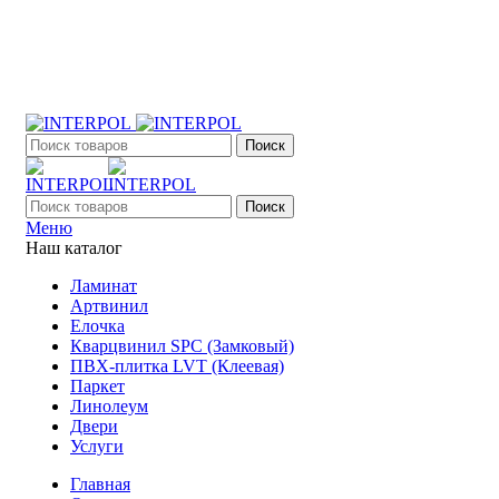
+7 (903) 395-18-33
г. Оренбург, Поляничко, 2а, режим работы 9:00 - 19:00,
ежедневно
Поиск
Поиск
Меню
Наш каталог
Ламинат
Артвинил
Елочка
Кварцвинил SPC (Замковый)
ПВХ-плитка LVT (Клеевая)
Паркет
Линолеум
Двери
Услуги
Главная