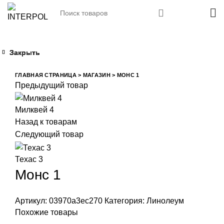
Закрыть
Закрыть
Закрыть
Закрыть
Увеличить
ГЛАВНАЯ СТРАНИЦА
>
МАГАЗИН
>
МОНС 1
Предыдущий товар
Милквей 4
Назад к товарам
Следующий товар
Техас 3
Монс 1
Артикул:
03970a3ec270
Категория:
Линолеум
Похожие товары