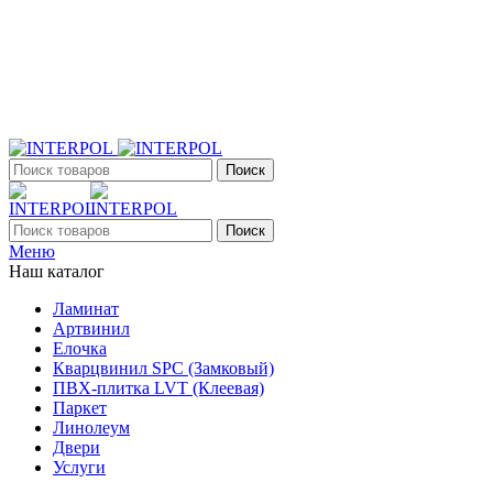
+7 (903) 395-18-33
г. Оренбург, Поляничко, 2а, режим работы 9:00 - 19:00,
ежедневно
Поиск
Поиск
Меню
Наш каталог
Ламинат
Артвинил
Елочка
Кварцвинил SPC (Замковый)
ПВХ-плитка LVT (Клеевая)
Паркет
Линолеум
Двери
Услуги