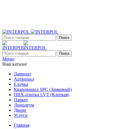
+7 (903) 395-18-33
г. Оренбург, Поляничко, 2а, режим работы 9:00 - 19:00,
ежедневно
Поиск
Поиск
Меню
Наш каталог
Ламинат
Артвинил
Елочка
Кварцвинил SPC (Замковый)
ПВХ-плитка LVT (Клеевая)
Паркет
Линолеум
Двери
Услуги
Главная