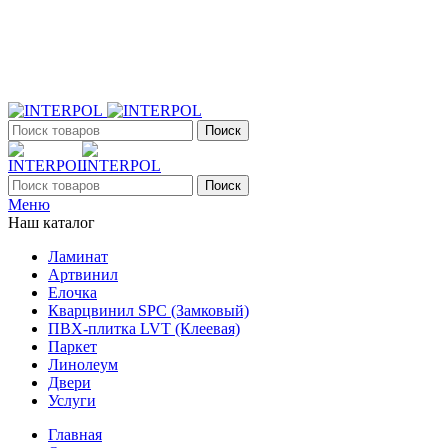
+7 (903) 395-18-33
г. Оренбург, Поляничко, 2а, режим работы 9:00 - 19:00,
ежедневно
Поиск
Поиск
Меню
Наш каталог
Ламинат
Артвинил
Елочка
Кварцвинил SPC (Замковый)
ПВХ-плитка LVT (Клеевая)
Паркет
Линолеум
Двери
Услуги
Главная