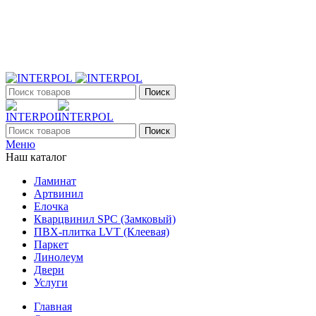
+7 (903) 395-18-33
г. Оренбург, Поляничко, 2а, режим работы 9:00 - 19:00,
ежедневно
Поиск
Поиск
Меню
Наш каталог
Ламинат
Артвинил
Елочка
Кварцвинил SPC (Замковый)
ПВХ-плитка LVT (Клеевая)
Паркет
Линолеум
Двери
Услуги
Главная