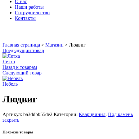
О нас
Наши работы
Сотрудничество
Контакты
Увеличить
Главная страница
>
Магазин
>
Людвиг
Предыдущий товар
Летха
Назад к товарам
Следующий товар
Небель
Людвиг
Артикул:
ba3ddbb55de2
Категории:
Кварцвинил
,
Под камень
закрыть
Похожие товары