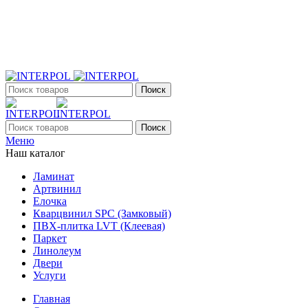
+7 (903) 395-18-33
г. Оренбург, Поляничко, 2а, режим работы 9:00 - 19:00,
ежедневно
Поиск
Поиск
Меню
Наш каталог
Ламинат
Артвинил
Елочка
Кварцвинил SPC (Замковый)
ПВХ-плитка LVT (Клеевая)
Паркет
Линолеум
Двери
Услуги
Главная