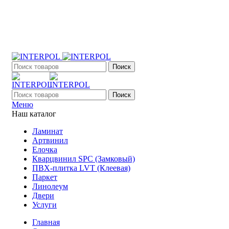
+7 (903) 395-18-33
г. Оренбург, Поляничко, 2а, режим работы 9:00 - 19:00,
ежедневно
Поиск
Поиск
Меню
Наш каталог
Ламинат
Артвинил
Елочка
Кварцвинил SPC (Замковый)
ПВХ-плитка LVT (Клеевая)
Паркет
Линолеум
Двери
Услуги
Главная