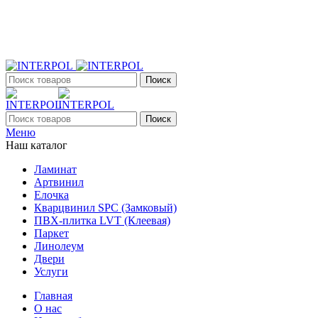
+7 (903) 395-18-33
г. Оренбург, Поляничко, 2а, режим работы 9:00 - 19:00, ежеднев
Поиск
Поиск
Меню
Наш каталог
Ламинат
Артвинил
Елочка
Кварцвинил SPC (Замковый)
ПВХ-плитка LVT (Клеевая)
Паркет
Линолеум
Двери
Услуги
Главная
О нас