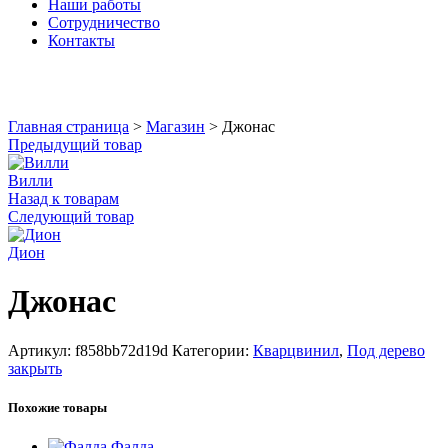
Наши работы
Сотрудничество
Контакты
Увеличить
Главная страница
>
Магазин
>
Джонас
Предыдущий товар
Вилли
Назад к товарам
Следующий товар
Дион
Джонас
Артикул:
f858bb72d19d
Категории:
Кварцвинил
,
Под дерево
закрыть
Похожие товары
Фалда