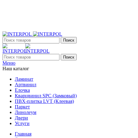
+7 (903) 395-18-33
г. Оренбург, Поляничко, 2а, режим работы 9:00 - 19:00,
ежедневно
Поиск
Поиск
Меню
Наш каталог
Ламинат
Артвинил
Елочка
Кварцвинил SPC (Замковый)
ПВХ-плитка LVT (Клеевая)
Паркет
Линолеум
Двери
Услуги
Главная