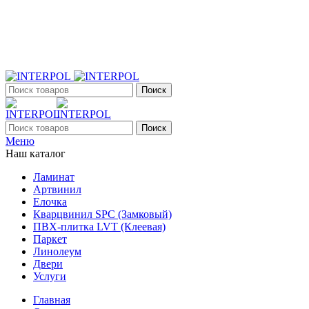
+7 (903) 395-18-33
г. Оренбург, Поляничко, 2а, режим работы 9:00 - 19:00,
ежедневно
Поиск
Поиск
Меню
Наш каталог
Ламинат
Артвинил
Елочка
Кварцвинил SPC (Замковый)
ПВХ-плитка LVT (Клеевая)
Паркет
Линолеум
Двери
Услуги
Главная