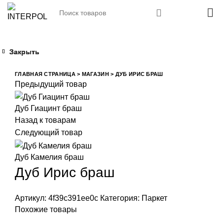
Закрыть
Закрыть
Закрыть
Закрыть
Увеличить
ГЛАВНАЯ СТРАНИЦА
>
МАГАЗИН
>
ДУБ ИРИС БРАШ
Предыдущий товар
Дуб Гиацинт браш
Назад к товарам
Следующий товар
Дуб Камелия браш
Дуб Ирис браш
Артикул:
4f39c391ee0c
Категория:
Паркет
Похожие товары