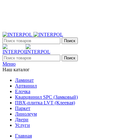
+7 (903) 395-18-33
г. Оренбург, Поляничко, 2а, режим работы 9:00 - 19:00,
ежедневно
Поиск
Поиск
Меню
Наш каталог
Ламинат
Артвинил
Елочка
Кварцвинил SPC (Замковый)
ПВХ-плитка LVT (Клеевая)
Паркет
Линолеум
Двери
Услуги
Главная