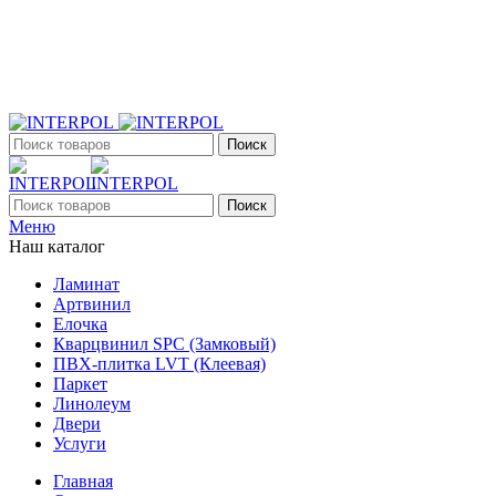
+7 (903) 395-18-33
г. Оренбург, Поляничко, 2а, режим работы 9:00 - 19:00,
ежедневно
Поиск
Поиск
Меню
Наш каталог
Ламинат
Артвинил
Елочка
Кварцвинил SPC (Замковый)
ПВХ-плитка LVT (Клеевая)
Паркет
Линолеум
Двери
Услуги
Главная