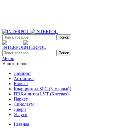
+7 (903) 395-18-33
г. Оренбург, Поляничко, 2а, режим работы 9:00 - 19:00,
ежедневно
Поиск
Поиск
Меню
Наш каталог
Ламинат
Артвинил
Елочка
Кварцвинил SPC (Замковый)
ПВХ-плитка LVT (Клеевая)
Паркет
Линолеум
Двери
Услуги
Главная